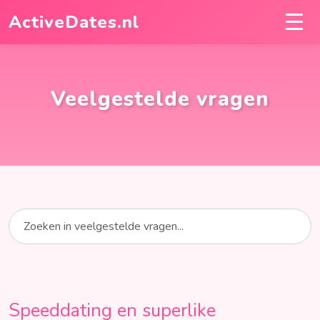
ActiveDates.nl
Veelgestelde vragen
Speeddating en superlike